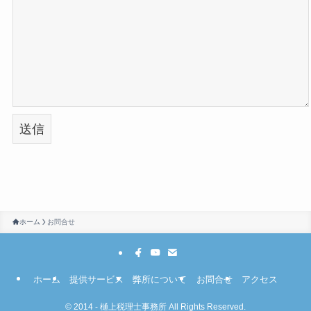
て
く
だ
さ
い
。
ホーム
お問合せ
ホーム
提供サービス
弊所について
お問合せ
アクセス
©
2014 - 樋上税理士事務所 All Rights Reserved.