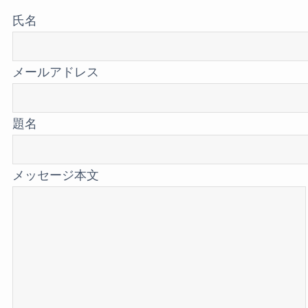
こ
氏名
の
フ
メールアドレス
ィ
ー
題名
ル
ド
は
メッセージ本文
空
の
ま
ま
に
し